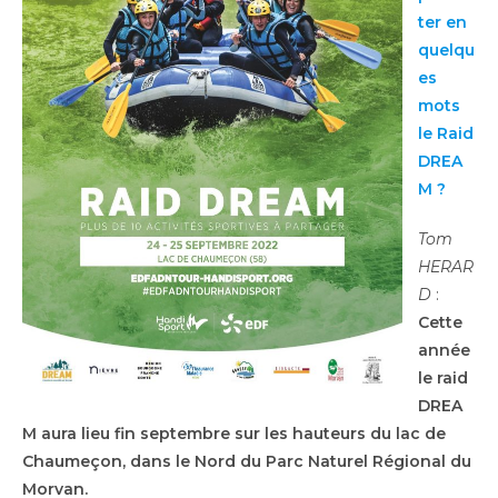
ter en
quelqu
es
mots
le Raid
DREA
M ?
Tom
HERAR
D
:
Cette
année
le raid
DREA
M aura lieu fin septembre sur les hauteurs du lac de
Chaumeçon, dans le Nord du Parc Naturel Régional du
Morvan.