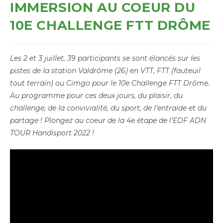
IMMERSION AU COEUR DU
10E CHALLENGE FTT DRÔME
Les 2 et 3 juillet, 39 participants se sont élancés sur les
pistes de la station Valdrôme (26) en VTT, FTT (fauteuil
tout terrain) ou Cimgo pour le 10e Challenge FTT Drôme.
Au programme pour ces deux jours, du plaisir, du
challenge, de la convivialité, du sport, de l’entraide et du
partage ! Plongez au coeur de la 4e étape de l’EDF ADN
TOUR Handisport 2022 !